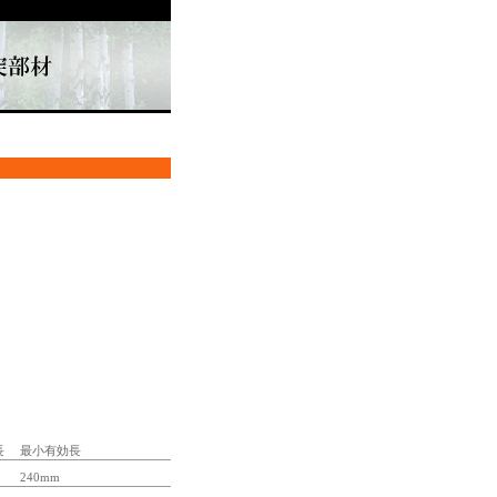
長
最小有効長
240mm