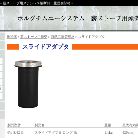
－薪ストーブ用ステンレス製断熱二重煙突部材－
HOME
＞
薪ストーブ用煙突
＞
断熱二重管部材
＞スライドアダプタ
スライドアダプタ
等
製品型番
製品名
重量
最大有効
6W-SJ42-B
スライドアダプタ ロング 黒
1.1kg
420mm