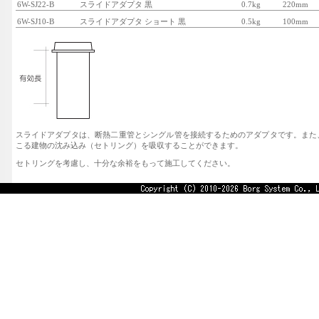
6W-SJ22-B
スライドアダプタ 黒
0.7kg
220mm
6W-SJ10-B
スライドアダプタ ショート 黒
0.5kg
100mm
スライドアダプタは、断熱二重管とシングル管を接続するためのアダプタです。また
こる建物の沈み込み（セトリング）を吸収することができます。
セトリングを考慮し、十分な余裕をもって施工してください。