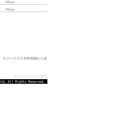
40mm
40mm
、ログハウスの木材収縮から起
≫
ページトップに戻る