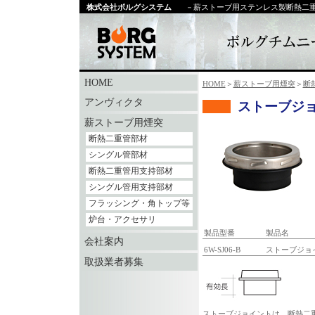
株式会社ボルグシステム
－薪ストーブ用ステンレス製断熱二
HOME
HOME
＞
薪ストーブ用煙突
＞
断
アンヴィクタ
ストーブジ
薪ストーブ用煙突
断熱二重管部材
シングル管部材
断熱二重管用支持部材
シングル管用支持部材
フラッシング・角トップ等
炉台・アクセサリ
製品型番
製品名
会社案内
6W-SJ06-B
ストーブジョイ
取扱業者募集
ストーブジョイントは、断熱二